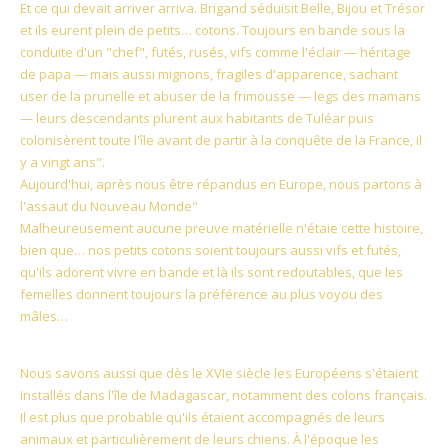
Et ce qui devait arriver arriva. Brigand séduisit Belle, Bijou et Trésor
et ils eurent plein de petits… cotons. Toujours en bande sous la
conduite d'un "chef", futés, rusés, vifs comme l'éclair — héritage
de papa — mais aussi mignons, fragiles d'apparence, sachant
user de la prunelle et abuser de la frimousse — legs des mamans
— leurs descendants plurent aux habitants de Tuléar puis
colonisèrent toute l'île avant de partir à la conquête de la France, il
y a vingt ans".
Aujourd'hui, après nous être répandus en Europe, nous partons à
l'assaut du Nouveau Monde"
Malheureusement aucune preuve matérielle n'étaie cette histoire,
bien que… nos petits cotons soient toujours aussi vifs et futés,
qu'ils adorent vivre en bande et là ils sont redoutables, que les
femelles donnent toujours la préférence au plus voyou des
mâles…
Nous savons aussi que dès le XVIe siècle les Européens s'étaient
installés dans l'île de Madagascar, notamment des colons français.
Il est plus que probable qu'ils étaient accompagnés de leurs
animaux et particulièrement de leurs chiens. À l'époque les