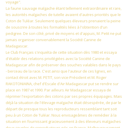
voyage".
La faune sauvage malgache étant tellement extraordinaire et rare,
les autorités malgaches de tutelle avaient d'autres priorités que le
Coton de Tuléar. Seulement quelques éleveurs prenaient la peine
de souscrire à toutes les formalités liées à l'obtention d'un
pedigree. De son côté, privé de moyens et d'appuis, M. Petit ne put
jamais organiser convenablement la Société Canine de
Madagascar.
Le Club Français s'inquiéta de cette situation dès 1980 et essaya
d'établir des relations privilégiées avec la Société Canine de
Madagascar afin de préserver des souches valables dans le pays
- berceau de la race. C'est ainsi que l'auteur de ces lignes, en
contact étroit avec M. PETIT, son vice-Président et M. Roger
RAKOTONIAINA, chef d'Escale d'Air Madagascar put se rendre sur
place en 1987 et 1990. Par ailleurs Air Madagascar essaya de
réprimer l'exportation des cotons par ses propres équipages. Mais
déjà la situation de l'élevage malgache était désespérée, de par le
départ de presque tous les reproducteurs ressemblant tant soit
peu à un Coton de Tuléar. Nous envisageâmes de remédier à la
situation en fournissant gracieusement à des éleveurs malgaches
deux couples de reproducteurs nés en France. Malheureusement,