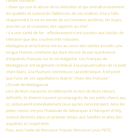
famille humaine ;
• chien qui use et abuse de la séduction et qui connaît exactement
les qualités et surtout les faiblesses de ses maîtres. Il lui a fallu
réapprendre la vie en meute de ses lointains ancêtres, les loups,
avec les us et coutumes des rapports au chef.
• il a une santé de fer - effectivement n'ont survécu aux siècles de
sélection que des souches très robustes.
Madagascar et la France ont eu au cours des siècles écoulés une
longue histoire commune qui dure encore de par la présence
d'expatriés français sur le sol malgache. Ces Français de
Madagascar ont largement contribué à la popularisation de ce petit
chien blanc, à la fourrure cotonneuse caractéristique. À tel point
que l'une de ses appellations était le "chien des Français".
L'Exode de Madagascar
Lors de leurs vacances en Métropole ou lors de leurs retours
définitifs, ils étaient souvent accompagnés de ces petits chiens qui,
ici, séduisaient immédiatement ceux qui les rencontraient. Ainsi les
petits cotons ont pris l'habitude de débarquer à l'Aéroport d'Orly,
surtout destinés dans un premier temps aux familles et amis des
expatriés et coopérants.
Puis, avec l'aide de Monsieur Triquet, Monsieur Louis PETIT,