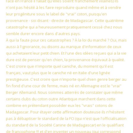
race en France il fallait qu'elles soient franchement vilaines) ils
n'ont pas hésité à les faire reproduire quand même et à vendre
leur progéniture sous le label de "vrai" coton, puisqu'en
provenance - soi disant - directe de Madagascar. Cette quatrième
catastrophe qui a heureusement pratiquement cessé chez nous
semble durer encore dans d'autres pays.
À qui la faute pour ces catastrophes ? À la loi du marché ? Oui, mais
aussi à l'ignorance, ou disons au manque d'information de ceux
qui achetaient leur petit chien. Et l'une des idées reçues qui a la vie
dure est de penser qu'en chien, la provenance équivaut à qualité.
C'est croire que n'importe quel caniche, du moment qu'il est
français, vaut plus que le caniche né en Italie d'une lignée
prestigieuse. C'est croire que n'importe quel chien genre berger au
fin fond d'une cour de ferme, mais né en Allemagne est le "vrai"
Berger Allemand. Nous sommes atterrés de constater que même
certains clubs du coton outre Atlantique marchent dans cette
combine en prétendant posséder eux les "vrais" cotons de
Madagascar. Pour étayer cette affirmation douteuse ils n'hésitent
pas à débaptiser le standard de la FCI (qui n'est que l'officialisation
du standard de la Société Canine de Madagascar) en le qualifiant
de francophone !!! et d'en inventer un nouveau (qui correspond