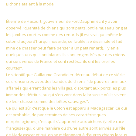
Bichons étaient à la mode.
Étienne de Flacourt, gouverneur de Fort Dauphin écrit y avoir
observé "quantité de chiens qui sont petits, ont le museau long et
les jambes courtes comme des renards (il est vrai que même le
coton d'aujourd'hui qui musarde, se faufile, se dissimule et fait
mine de chasser peut faire penser à un petit renard). Il y en a
quelques-
uns qui sont blancs. Ils sont engendrés par des chiens
qui sont venus de France et sont restés… ils ont les oreilles
courtes".
Le scientifique Guillaume Grandidier décrit au début de ce siècle
ses rencontres avec des bandes de chiens "de pauvres animaux
affamés qui errent dans les villages, disputant aux porcs les plus
immondes détritus, ou qui s'en vont dans la brousse où ils vivent
de leur chasse comme des bêtes sauvages".
Ce qui est sûr c'est que le Coton est apparu à Madagascar. Ce qui
est probable, de par certaines de ses caractéristiques
morphologiques, c'est qu'il s'apparente aux bichons (vieille race
française) qui, d'une manière ou d'une autre sont arrivés sur l'île
de Madagascar et qui, en se mélangeant à d'autres chiens locaux