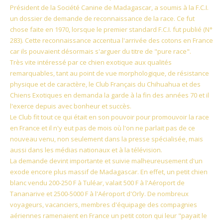
Président de la Société Canine de Madagascar, a soumis à la F.C.I.
un dossier de demande de reconnaissance de la race. Ce fut
chose faite en 1970, lorsque le premier standard F.C.I. fut publié (N°
283). Cette reconnaissance accentua l'arrivée des cotons en France
car ils pouvaient désormais s'arguer du titre de "pure race".
Très vite intéressé par ce chien exotique aux qualités
remarquables, tant au point de vue morphologique, de résistance
physique et de caractère, le Club Français du Chihuahua et des
Chiens Exotiques en demanda la garde à la fin des années 70 et il
l'exerce depuis avec bonheur et succès.
Le Club fit tout ce qui était en son pouvoir pour promouvoir la race
en France et il n'y eut pas de mois où l'on ne parlait pas de ce
nouveau venu, non seulement dans la presse spécialisée, mais
aussi dans les médias nationaux et à la télévision.
La demande devint importante et suivie malheureusement d'un
exode encore plus massif de Madagascar. En effet, un petit chien
blanc vendu 200-250 F à Tuléar, valait 500 F à l'Aéroport de
Tananarive et 2500-5000 F à l'Aéroport d'Orly. De nombreux
voyageurs, vacanciers, membres d'équipage des compagnies
aériennes ramenaient en France un petit coton qui leur "payait le