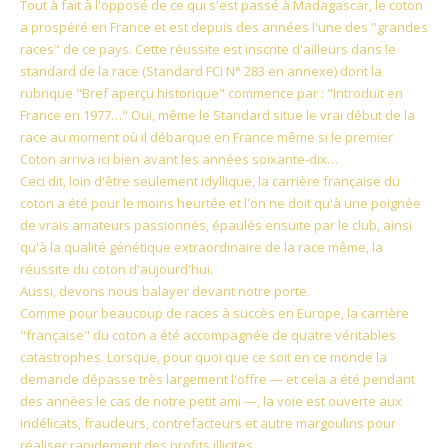
Tout à fait à l'opposé de ce qui s'est passé à Madagascar, le coton
a prospéré en France et est depuis des années l'une des "grandes
races" de ce pays. Cette réussite est inscrite d'ailleurs dans le
standard de la race (Standard FCI N° 283 en annexe) dont la
rubrique "Bref aperçu historique" commence par : "Introduit en
France en 1977…" Oui, même le Standard situe le vrai début de la
race au moment où il débarque en France même si le premier
Coton arriva ici bien avant les années soixante-dix…
Ceci dit, loin d'être seulement idyllique, la carrière française du
coton a été pour le moins heurtée et l'on ne doit qu'à une poignée
de vrais amateurs passionnés, épaulés ensuite par le club, ainsi
qu'à la qualité génétique extraordinaire de la race même, la
réussite du coton d'aujourd'hui.
Aussi, devons nous balayer devant notre porte.
Comme pour beaucoup de races à succès en Europe, la carrière
"française" du coton a été accompagnée de quatre véritables
catastrophes. Lorsque, pour quoi que ce soit en ce monde la
demande dépasse très largement l'offre — et cela a été pendant
des années le cas de notre petit ami —, la voie est ouverte aux
indélicats, fraudeurs, contrefacteurs et autre margoulins pour
réaliser rapidement des profits illicites.