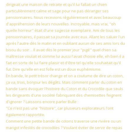
dirigeait une maison de retraite et qu'il lui fallait un chien
particulièrement calme et sage pour ne pas déranger ses
pensionnaires. Nous recevions régulièrement et avec beaucoup
d'appréhension de leurs nouvelles. Incroyable, mais vrai, "oh
quelle horreur" était d'une sagesse exemplaire. Ami de tous les
pensionnaires, il passait sa journée avec eux. Allant les saluer l'un
après l'autre dès le matin et en oubliant aucun de ses amis lors du
bisou du soir… Il avait dès le premier jour "pigé" quel chien sa
maîtresse voulait et comme lui aussi l'avait choisie elle, eh bien il a
fait en sorte de lui faire plaisir et d'être tel qu'elle souhaitait qu'il
fut. Dire qu'elle en est folle est un doux euphémisme.
En bande, le petit trésor change et on a coutume de dire un coton,
ça va, trois, bonjour les dégâts. Mais comment parler du coton en
bande sans évoquer l'histoire du Coton et du Crocodile que seuls
les dirigeants d'une société fabriquant des chemisettes feignent
d'ignorer ? Laissons encore parler Bulle :
"Ce n'est pas une "histoire", car plusieurs explorateurs l'ont
également rapportée.
Comment une petite bande de cotons traverse une rivière ou un
marigot infestés de crocodiles ? Voulant éviter de servir de repas