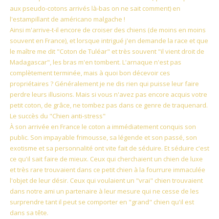
aux pseudo-cotons arrivés là-bas on ne sait comment) en
l'estampillant de américano malgache !
Ainsi m'arrive-t-il encore de croiser des chiens (de moins en moins
souvent en France), et lorsque intrigué j'en demande la race et que
le maître me dit "Coton de Tuléar" et très souvent "il vient droit de
Madagascar", les bras m'en tombent. L'arnaque n'est pas
complètement terminée, mais à quoi bon décevoir ces
propriétaires ? Généralement je ne dis rien qui puisse leur faire
perdre leurs illusions. Mais si vous n'avez pas encore acquis votre
petit coton, de grâce, ne tombez pas dans ce genre de traquenard.
Le succès du "Chien anti-stress"
À son arrivée en France le coton a immédiatement conquis son
public. Son impayable frimousse, sa légende et son passé, son
exotisme et sa personnalité ont vite fait de séduire. Et séduire c'est
ce qu'il sait faire de mieux. Ceux qui cherchaient un chien de luxe
et très rare trouvaient dans ce petit chien à la fourrure immaculée
l'objet de leur désir. Ceux qui voulaient un "vrai" chien trouvaient
dans notre ami un partenaire à leur mesure qui ne cesse de les
surprendre tant il peut se comporter en "grand" chien qu'il est
dans sa tête.