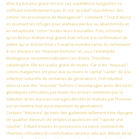
Mais il y eut plus grave encore. Les expéditions malgaches ne
suffisant manifestement pas, ils ont "produit" eux-mêmes des
cotons "en provenance de Madagascar". Comment ? Tout d'abord
en écumant les refuges pour animaux perdus ou abandonnés et
en rebaptisant "coton" toutes leurs trouvailles. Puis, informés
qu'un Bichon Maltais trop grand était refusé à la confirmation de
même qu'un Bichon Frisé s'il avait la moindre tache, ils rachetaient
à ces éleveurs les "mauvais bichons" et, sous l'estampille
Madagascar recommercialisaient ces chiens. Troisième
catastrophe. Elle est la plus grave de toutes. Car si les "mauvais"
cotons malgaches ont pour eux au moins le capital "santé" dû à la
sélection naturelle de centaines de générations, l'introduction
dans la race des "mauvais" bichons s'accompagne aussi des tares
génétiques véhiculées par toutes les erreurs commises par la
sélection et les mauvais mariages décidés et réalisés par l'homme
sur un nombre tout aussi important de générations.
Certains "éleveurs" (je mets des guillemets tellement il me répugne
de qualifier éleveurs de simples crapules) en ont "rajouté une
couche". S'étant trouvés en possession va savoir comment de
chiennes refoulées en confirmation (et pour cela aux débuts de la