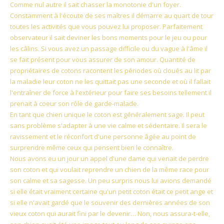
Comme nul autre il sait chasser la monotonie d'un foyer.
Constamment à l'écoute de ses maîtres il démarre au quart de tour
toutes les activités que vous pouvez lui proposer. Parfaitement
observateur il sait deviner les bons moments pour le jeu ou pour
les câlins. Si vous avez un passage difficile ou du vague à l'âme il
se fait présent pour vous assurer de son amour. Quantité de
propriétaires de cotons racontent les périodes où cloués au lit par
la maladie leur coton ne les quittait pas une seconde et où il fallait
l'entraîner de force à l'extérieur pour faire ses besoins tellement il
prenait à coeur son rôle de garde-malade.
En tant que chien unique le coton est généralement sage. Il peut
sans problème s'adapter à une vie calme et sédentaire. Il sera le
ravissement et le réconfort d'une personne âgée au point de
surprendre même ceux qui pensent bien le connaître.
Nous avons eu un jour un appel d'une dame qui venait de perdre
son coton et qui voulait reprendre un chien de la même race pour
son calme et sa sagesse. Un peu surpris nous lui avions demandé
si elle était vraiment certaine qu'un petit coton était ce petit ange et
si elle n'avait gardé que le souvenir des dernières années de son
vieux coton qui aurait fini par le devenir… Non, nous assura-t-elle,