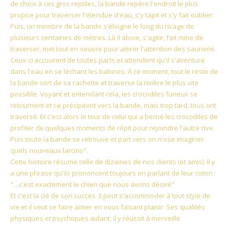
de choix à ces gros reptiles, la bande repère l'endroit le plus
propice pour traverser l'étendue d'eau, s'y tapit et s'y fait oublier.
Puis, un membre de la bande s'éloigne le long du rivage de
plusieurs centaines de mètres. Là il aboie, s'agite, fait mine de
traverser, met tout en oeuvre pour attirer l'attention des sauriens.
Ceux-ci accourent de toutes parts et attendent qu'il s'aventure
dans l'eau en se léchant les babines. À ce moment, tout le reste de
la bande sort de sa cachette et traverse la rivière le plus vite
possible. Voyant et entendant cela, les crocodiles furieux se
retournent et se précipitent vers la bande, mais trop tard, tous ont
traversé. Et c'est alors le tour de celui qui a berné les crocodiles de
profiter de quelques moments de répit pour rejoindre l'autre rive.
Puis toute la bande se retrouve et part vers on n'ose imaginer
quels nouveaux larcins".
Cette histoire résume celle de dizaines de nos clients (et amis). Il y
a une phrase qu'ils prononcent toujours en parlant de leur coton :
"…c'est exactement le chien que nous avons désiré"
Et c'est la clé de son succès. Il peut s'accommoder à tout style de
vie et il veut se faire aimer en vous faisant plaisir. Ses qualités
physiques et psychiques aidant, il y réussit à merveille