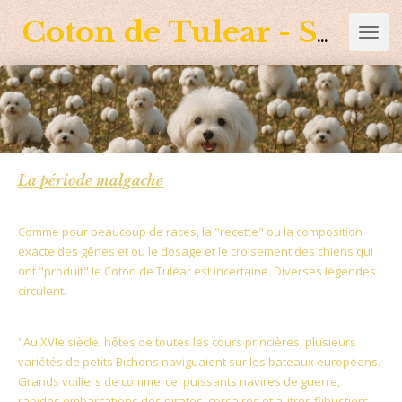
Passer
Coton de Tulear - Sagacity
au
contenu
principal
La période malgache
Comme pour beaucoup de races, la "recette" ou la composition
exacte des gênes et ou le dosage et le croisement des chiens qui
ont "produit" le Coton de Tuléar est incertaine. Diverses légendes
circulent.
"Au XVIe siècle, hôtes de toutes les cours princières, plusieurs
variétés de petits Bichons naviguaient sur les bateaux européens.
Grands voiliers de commerce, puissants navires de guerre,
rapides embarcations des pirates, corsaires et autres flibustiers.