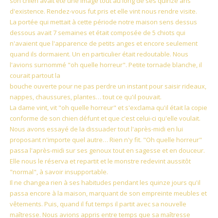
son chien avait été une image tout au long de ses quinze ans
d'existence. Rendez-vous fut pris et elle vint nous rendre visite.
La portée qui mettait à cette période notre maison sens dessus
dessous avait 7 semaines et était composée de 5 chiots qui
n'avaient que l'apparence de petits anges et encore seulement
quand ils dormaient. Un en particulier était redoutable. Nous
l'avions surnommé "oh quelle horreur". Petite tornade blanche, il
courait partout la
bouche ouverte pour ne pas perdre un instant pour saisir rideaux,
nappes, chaussures, plantes… tout ce qu'il pouvait.
La dame vint, vit "oh quelle horreur" et s'exclama qu'il était la copie
conforme de son chien défunt et que c'est celui-ci qu'elle voulait.
Nous avons essayé de la dissuader tout l'après-midi en lui
proposant n'importe quel autre… Rien n'y fit. "Oh quelle horreur"
passa l'après-midi sur ses genoux tout en sagesse et en douceur.
Elle nous le réserva et repartit et le monstre redevint aussitôt
"normal", à savoir insupportable.
Il ne changea rien à ses habitudes pendant les quinze jours qu'il
passa encore à la maison, marquant de son empreinte meubles et
vêtements. Puis, quand il fut temps il partit avec sa nouvelle
maîtresse. Nous avions appris entre temps que sa maîtresse