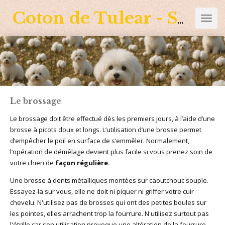
Passer
Coton de Tulear - Sagacity
au
contenu
principal
Le brossage
Le brossage doit être effectué dès les premiers jours, à l’aide d’une
brosse à picots doux et longs. L’utilisation d’une brosse permet
d’empêcher le poil en surface de s’emmêler. Normalement,
l’opération de démêlage devient plus facile si vous prenez soin de
votre chien de
façon régulière.
Une brosse à dents métalliques montées sur caoutchouc souple.
Essayez-la sur vous, elle ne doit ni piquer ni griffer votre cuir
chevelu. N'utilisez pas de brosses qui ont des petites boules sur
les pointes, elles arrachent trop la fourrure. N'utilisez surtout pas
l'étrille car son utilisation provoque une altération de la fourrure