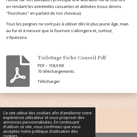
en rendant les extrémités cassantes et abîmées (nous dirions
"fourchues" en parlant de nos cheveux).
Tous les peignes ne sont pas à utiliser dès le plus jeune âge, mais
au fur et à mesure que la fourrure s'allongera et, surtout,
s'épaissira.
Toilettage Fiche Conseil Pdf
PDF – 158,0 KB
75 téléchargements
Télécharger
Ce site utilise des cookies afin d’améliorer votre
expérience utilisateur et vous proposer des
© 2023 - 2026 Coton de Tulear - Sagacity
annonces personnalisées. En continuant
Propulsé par
Webador
d'utiliser ce site, vous confirmez que vous
acceptez notre politique d’utilisation des
cookies.